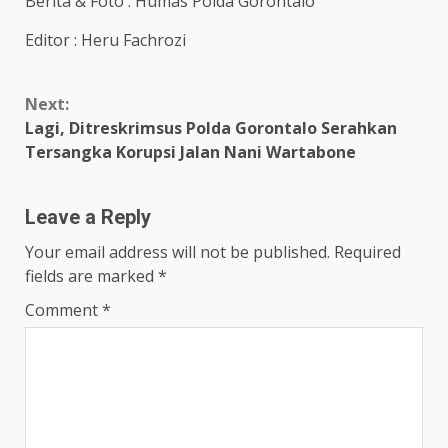
Berita & Foto : Humas Polda Gorontalo
Editor : Heru Fachrozi
Continue
Next:
Reading
Lagi, Ditreskrimsus Polda Gorontalo Serahkan
Tersangka Korupsi Jalan Nani Wartabone
Leave a Reply
Your email address will not be published.
Required
fields are marked
*
Comment
*