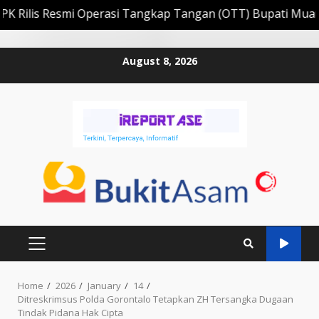
s Resmi Operasi Tangkap Tangan (OTT) Bupati Muara Enim 
Skip
August 8, 2026
to
content
PRIMARY
MENU
Home
2026
January
14
Ditreskrimsus Polda Gorontalo Tetapkan ZH Tersangka Dugaan
Tindak Pidana Hak Cipta