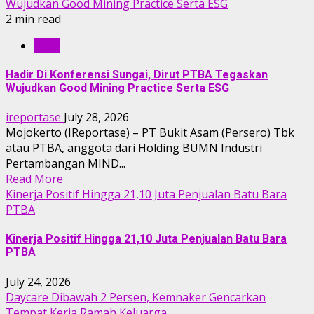
Wujudkan Good Mining Practice Serta ESG
2 min read
RILIS
Hadir Di Konferensi Sungai, Dirut PTBA Tegaskan
Wujudkan Good Mining Practice Serta ESG
ireportase
July 28, 2026
Mojokerto (IReportase) – PT Bukit Asam (Persero) Tbk
atau PTBA, anggota dari Holding BUMN Industri
Pertambangan MIND...
Read More
Kinerja Positif Hingga 21,10 Juta Penjualan Batu Bara
PTBA
Kinerja Positif Hingga 21,10 Juta Penjualan Batu Bara
PTBA
July 24, 2026
Daycare Dibawah 2 Persen, Kemnaker Gencarkan
Tempat Kerja Ramah Keluarga