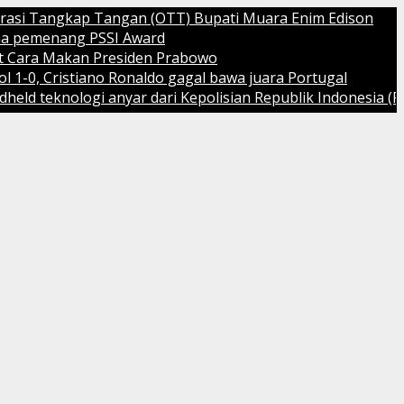
angkap Tangan (OTT) Bupati Muara Enim Edison
nang PSSI Award
 Makan Presiden Prabowo
ristiano Ronaldo gagal bawa juara Portugal
nologi anyar dari Kepolisian Republik Indonesia (Polri)