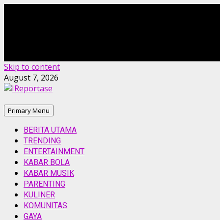
Skip to content
August 7, 2026
Primary Menu
BERITA UTAMA
TRENDING
ENTERTAINMENT
KABAR BOLA
KABAR MUSIK
PARENTING
KULINER
KOMUNITAS
GAYA