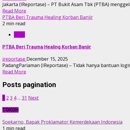
Jakarta (IReportase) – PT Bukit Asam Tbk (PTBA) mengg
Read More
PTBA Beri Trauma Healing Korban Banjir
2 min read
RILIS
PTBA Beri Trauma Healing Korban Banjir
ireportase
December 15, 2025
PadangPariaman (IReportase) – Tidak hanya bantuan logis
Read More
Posts pagination
1
2
3
4
…
31
Next
TOKOH
Soekarno, Bapak Proklamator Kemerdekaan Indonesia
1 min read