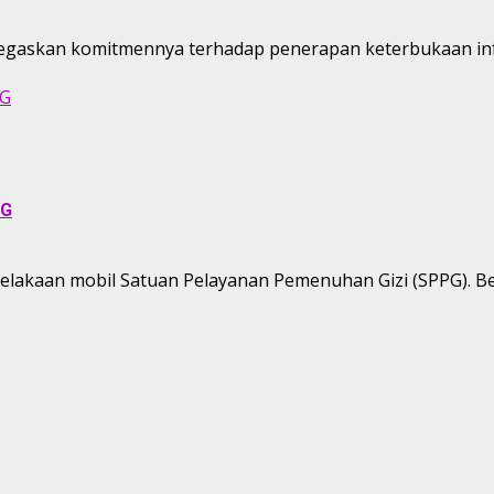
egaskan komitmennya terhadap penerapan keterbukaan info
PG
PG
lakaan mobil Satuan Pelayanan Pemenuhan Gizi (SPPG). Beri