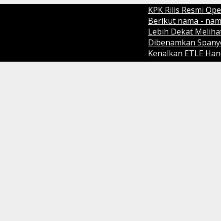
KPK Rilis Resmi Operasi T
Berikut nama - nama peme
Lebih Dekat Melihat Cara
Dibenamkan Spanyol 1-0, C
Kenalkan ETLE Handheld tek