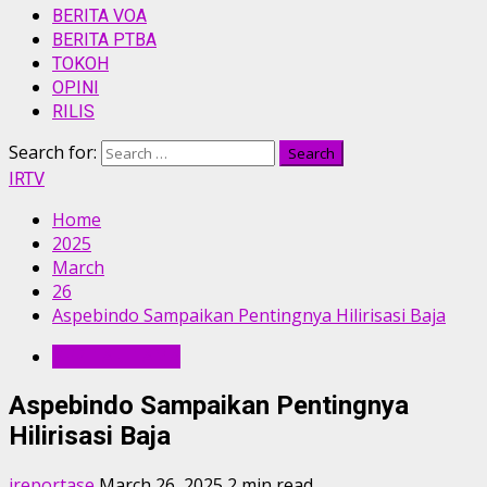
BERITA VOA
BERITA PTBA
TOKOH
OPINI
RILIS
Search for:
IRTV
Home
2025
March
26
Aspebindo Sampaikan Pentingnya Hilirisasi Baja
BERITA UTAMA
Aspebindo Sampaikan Pentingnya
Hilirisasi Baja
ireportase
March 26, 2025
2 min read