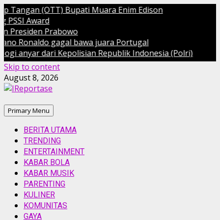
angan (OTT) Bupati Muara Enim Edison
SI Award
residen Prabowo
Ronaldo gagal bawa juara Portugal
yar dari Kepolisian Republik Indonesia (Polri)
Skip to content
August 8, 2026
Primary Menu
BERITA UTAMA
TRENDING
ENTERTAINMENT
KABAR BOLA
KABAR MUSIK
PARENTING
KULINER
KOMUNITAS
GAYA