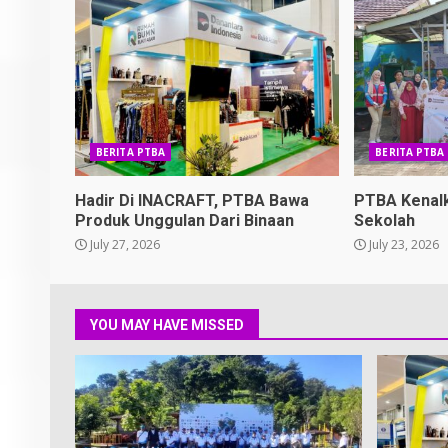
BERITA PTBA
BERITA PTBA
Hadir Di INACRAFT, PTBA Bawa
PTBA Kenal
Produk Unggulan Dari Binaan
Sekolah
July 27, 2026
July 23, 2026
YOU MAY HAVE MISSED