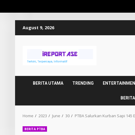
Skip
August 9, 2026
to
content
BERITA UTAMA
TRENDING
ENTERTAINME
BERITA
Home
2023
June
30
PTBA Salurkan Kurban Sapi 145 
BERITA PTBA