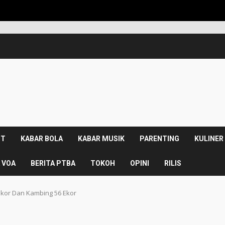
KPK Rilis R
NT
KABAR BOLA
KABAR MUSIK
PARENTING
KULINER
 VOA
BERITA PTBA
TOKOH
OPINI
RILIS
Ekor Dan Kambing 56 Ekor