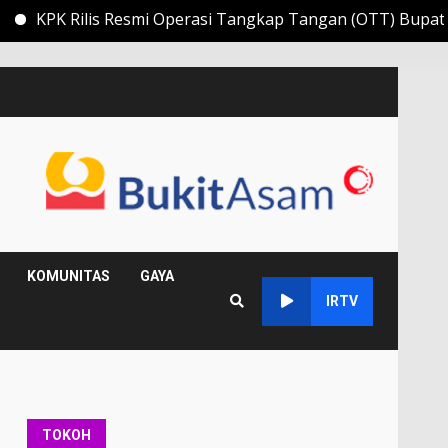
esmi Operasi Tangkap Tangan (OTT) Bupati Muara Enim Edi
KOMUNITAS
GAYA
IRTV
TOKOH