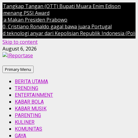
angkap Tangan (OTT) Bupati Muara Enim Edison
nang PSSI Award
 Makan Presiden Prabowo
ristiano Ronaldo gagal bawa juara Portugal
nologi anyar dari Kepolisian Republik Indonesia (Polri)
Skip to content
August 6, 2026
Primary Menu
BERITA UTAMA
TRENDING
ENTERTAINMENT
KABAR BOLA
KABAR MUSIK
PARENTING
KULINER
KOMUNITAS
GAYA