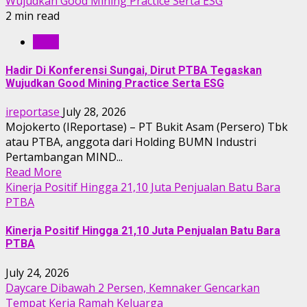
Wujudkan Good Mining Practice Serta ESG
2 min read
RILIS
Hadir Di Konferensi Sungai, Dirut PTBA Tegaskan
Wujudkan Good Mining Practice Serta ESG
ireportase
July 28, 2026
Mojokerto (IReportase) – PT Bukit Asam (Persero) Tbk
atau PTBA, anggota dari Holding BUMN Industri
Pertambangan MIND...
Read More
Kinerja Positif Hingga 21,10 Juta Penjualan Batu Bara
PTBA
Kinerja Positif Hingga 21,10 Juta Penjualan Batu Bara
PTBA
July 24, 2026
Daycare Dibawah 2 Persen, Kemnaker Gencarkan
Tempat Kerja Ramah Keluarga