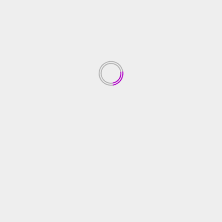
ENTERTAINMENT
ENTERTAINMENT
Mantan Putri Indonesia Alami KDRT
ireportase
January 11, 2023
Surabaya (IReportase) – Setelah dilaporkan istrinya
atas tindak Kekerasan Dalam Rumah Tangga
(KDRT), Ferry Irawan akhirnya mengakui...