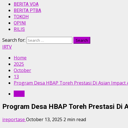
BERITA VOA
BERITA PTBA
TOKOH
OPINI
RILIS
Search for:
IRTV
Home
2025
October
13
Program Desa HBAP Toreh Prestasi Di Asian Impact
RILIS
Program Desa HBAP Toreh Prestasi Di 
ireportase
October 13, 2025
2 min read