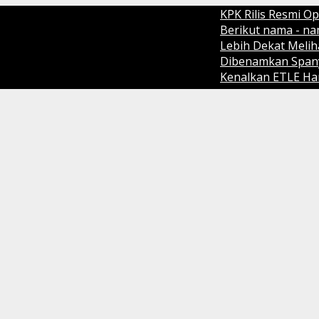
KPK Rilis Resmi Operasi Tangka
Berikut nama - nama pemenang 
Lebih Dekat Melihat Cara Makan
Dibenamkan Spanyol 1-0, Cristia
Kenalkan ETLE Handheld teknologi