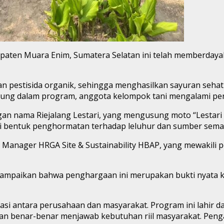
upaten Muara Enim, Sumatera Selatan ini telah memberday
pestisida organik, sehingga menghasilkan sayuran sehat 
gabung dalam program, anggota kelompok tani mengalami pe
gan nama Riejalang Lestari, yang mengusung moto “Lestari
agai bentuk penghormatan terhadap leluhur dan sumber sem
 Manager HRGA Site & Sustainability HBAP, yang mewakili
enyampaikan bahwa penghargaan ini merupakan bukti nya
i antara perusahaan dan masyarakat. Program ini lahir da
kukan benar-benar menjawab kebutuhan riil masyarakat. Pe