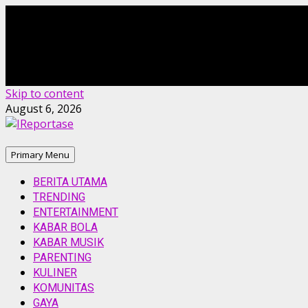
Skip to content
August 6, 2026
Primary Menu
BERITA UTAMA
TRENDING
ENTERTAINMENT
KABAR BOLA
KABAR MUSIK
PARENTING
KULINER
KOMUNITAS
GAYA