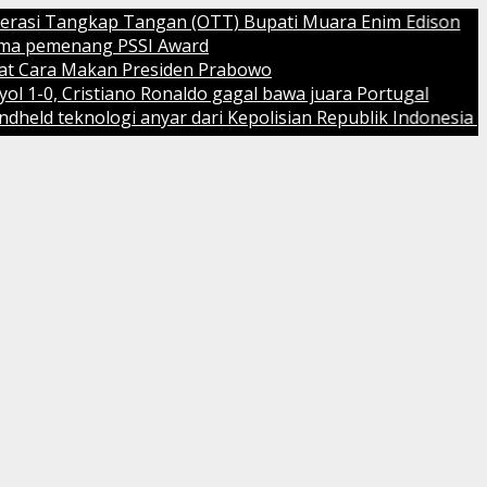
p Tangan (OTT) Bupati Muara Enim Edison
PSSI Award
 Presiden Prabowo
no Ronaldo gagal bawa juara Portugal
 anyar dari Kepolisian Republik Indonesia (Polri)