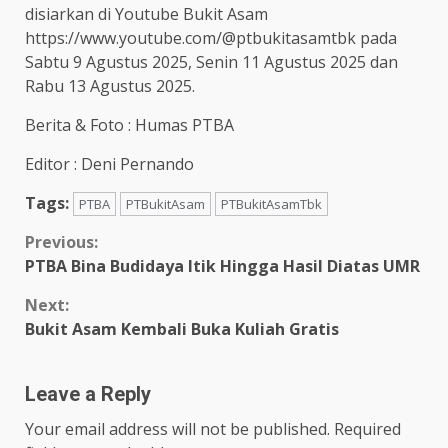
disiarkan di Youtube Bukit Asam
https://www.youtube.com/@ptbukitasamtbk pada
Sabtu 9 Agustus 2025, Senin 11 Agustus 2025 dan
Rabu 13 Agustus 2025.
Berita & Foto : Humas PTBA
Editor : Deni Pernando
Tags:
PTBA
PTBukitAsam
PTBukitAsamTbk
Continue
Previous:
PTBA Bina Budidaya Itik Hingga Hasil Diatas UMR
Reading
Next:
Bukit Asam Kembali Buka Kuliah Gratis
Leave a Reply
Your email address will not be published.
Required