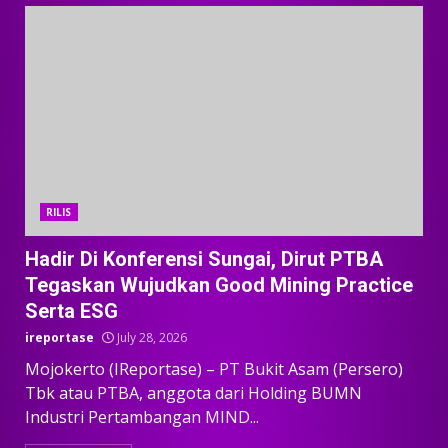
RILIS
Hadir Di Konferensi Sungai, Dirut PTBA
Tegaskan Wujudkan Good Mining Practice
Serta ESG
ireportase
July 28, 2026
Mojokerto (IReportase) – PT Bukit Asam (Persero)
Tbk atau PTBA, anggota dari Holding BUMN
Industri Pertambangan MIND...