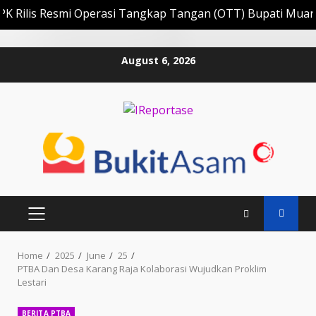
s Resmi Operasi Tangkap Tangan (OTT) Bupati Muara Enim 
Skip
August 6, 2026
to
content
PRIMARY
MENU
Home
2025
June
25
PTBA Dan Desa Karang Raja Kolaborasi Wujudkan Proklim
Lestari
BERITA PTBA