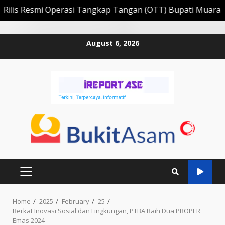
esmi Operasi Tangkap Tangan (OTT) Bupati Muara Enim Edi
Skip
August 6, 2026
to
content
PRIMARY
MENU
Home
2025
February
25
Berkat Inovasi Sosial dan Lingkungan, PTBA Raih Dua PROPER
Emas 2024