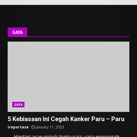
GAYA
GAYA
5 Kebiasaan Ini Cegah Kanker Paru – Paru
ireportase
January 11, 2023
— Hindari asap rokok tentu saja, cara mencegah