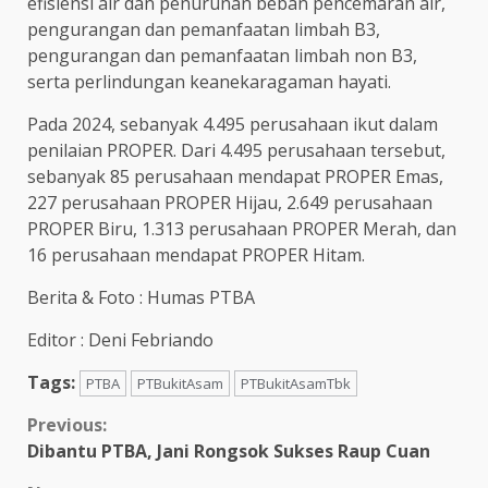
efisiensi air dan penurunan beban pencemaran air,
pengurangan dan pemanfaatan limbah B3,
pengurangan dan pemanfaatan limbah non B3,
serta perlindungan keanekaragaman hayati.
Pada 2024, sebanyak 4.495 perusahaan ikut dalam
penilaian PROPER. Dari 4.495 perusahaan tersebut,
sebanyak 85 perusahaan mendapat PROPER Emas,
227 perusahaan PROPER Hijau, 2.649 perusahaan
PROPER Biru, 1.313 perusahaan PROPER Merah, dan
16 perusahaan mendapat PROPER Hitam.
Berita & Foto : Humas PTBA
Editor : Deni Febriando
Tags:
PTBA
PTBukitAsam
PTBukitAsamTbk
Continue
Previous:
Dibantu PTBA, Jani Rongsok Sukses Raup Cuan
Reading