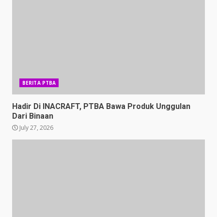
BERITA PTBA
Hadir Di INACRAFT, PTBA Bawa Produk Unggulan
Dari Binaan
July 27, 2026