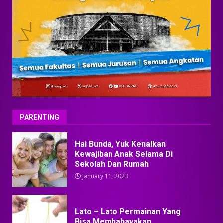
PARENTING
Hai Bunda, Yuk Kenalkan
Kewajiban Anak Selama Di
Sekolah Dan Rumah
January 11, 2023
Lato – Lato Permainan Yang
Bisa Membahayakan