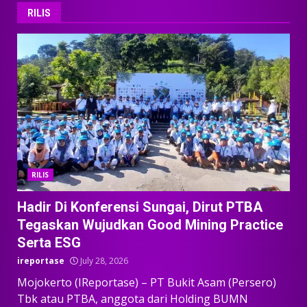
RILIS
RILIS
Hadir Di Konferensi Sungai, Dirut PTBA
Tegaskan Wujudkan Good Mining Practice
Serta ESG
ireportase
July 28, 2026
Mojokerto (IReportase) – PT Bukit Asam (Persero)
Tbk atau PTBA, anggota dari Holding BUMN