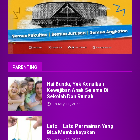
PARENTING
Hai Bunda, Yuk Kenalkan
Kewajiban Anak Selama Di
Sekolah Dan Rumah
January 11, 2023
Lato – Lato Permainan Yang
Bisa Membahayakan
January 11, 2023