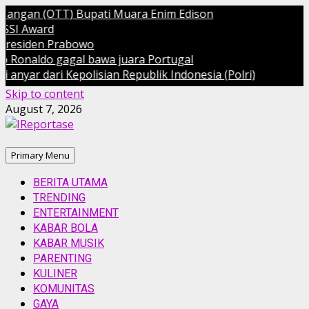
gan (OTT) Bupati Muara Enim Edison
Award
iden Prabowo
naldo gagal bawa juara Portugal
r dari Kepolisian Republik Indonesia (Polri)
Skip to content
August 7, 2026
Primary Menu
BERITA UTAMA
TRENDING
ENTERTAINMENT
KABAR BOLA
KABAR MUSIK
PARENTING
KULINER
KOMUNITAS
GAYA