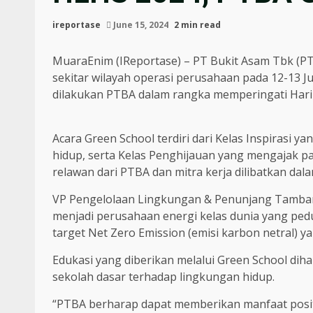
ireportase
June 15, 2024
2 min read
MuaraEnim (IReportase) – PT Bukit Asam Tbk (PT
sekitar wilayah operasi perusahaan pada 12-13 J
dilakukan PTBA dalam rangka memperingati Hari
Acara Green School terdiri dari Kelas Inspirasi 
hidup, serta Kelas Penghijauan yang mengajak 
relawan dari PTBA dan mitra kerja dilibatkan dal
VP Pengelolaan Lingkungan & Penunjang Tamban
menjadi perusahaan energi kelas dunia yang ped
target Net Zero Emission (emisi karbon netral) 
Edukasi yang diberikan melalui Green School dih
sekolah dasar terhadap lingkungan hidup.
“PTBA berharap dapat memberikan manfaat positi