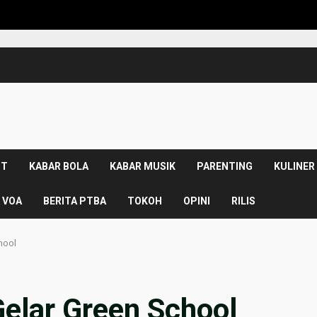
KP
NT
KABAR BOLA
KABAR MUSIK
PARENTING
KULINER
 VOA
BERITA PTBA
TOKOH
OPINI
RILIS
hool
elar Green School