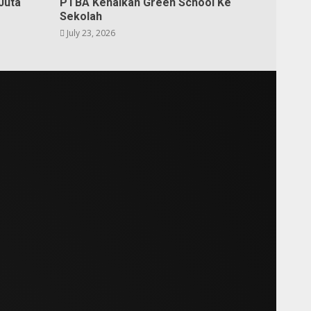
Juta
PTBA Kenalkan Green School Ke
Sekolah
July 23, 2026