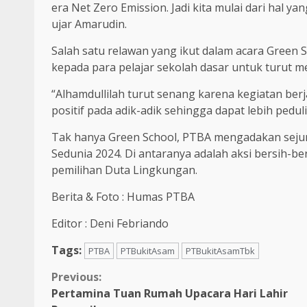
era Net Zero Emission. Jadi kita mulai dari hal y
ujar Amarudin.
Salah satu relawan yang ikut dalam acara Green S
kepada para pelajar sekolah dasar untuk turut m
“Alhamdullilah turut senang karena kegiatan ber
positif pada adik-adik sehingga dapat lebih peduli
Tak hanya Green School, PTBA mengadakan seju
Sedunia 2024. Di antaranya adalah aksi bersih-be
pemilihan Duta Lingkungan.
Berita & Foto : Humas PTBA
Editor : Deni Febriando
Tags:
PTBA
PTBukitAsam
PTBukitAsamTbk
Continue
Previous:
Pertamina Tuan Rumah Upacara Hari Lahir