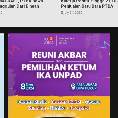
 INACRAFT, PTBA Bawa
Kinerja Positif Hingga 21,10 
nggulan Dari Binaan
Penjualan Batu Bara PTBA
26
July 24, 2026