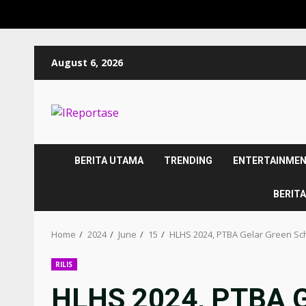
Skip
August 6, 2026
to
content
BERITA UTAMA
TRENDING
ENTERTAINME
BERITA
Home
2024
June
15
HLHS 2024, PTBA Gelar Green Sc
RILIS
HLHS 2024, PTBA G