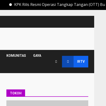
K Rilis Resmi Operasi Tangkap Tangan (OTT) Bupati Muara
KOMUNITAS
GAYA
IRTV
TOKOH