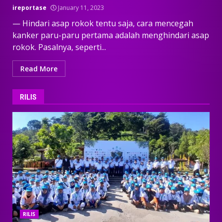
ireportase
January 11, 2023
— Hindari asap rokok tentu saja, cara mencegah
kanker paru-paru pertama adalah menghindari asap
rokok. Pasalnya, seperti...
Read More
RILIS
RILIS