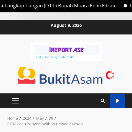
 (OTT) Bupati Muara Enim Edison
Berikut nama - na
Skip
August 9, 2026
to
content
PRIMARY
MENU
Home
2024
May
30
PTBA Latih Penyembelihan Hewan Kurban