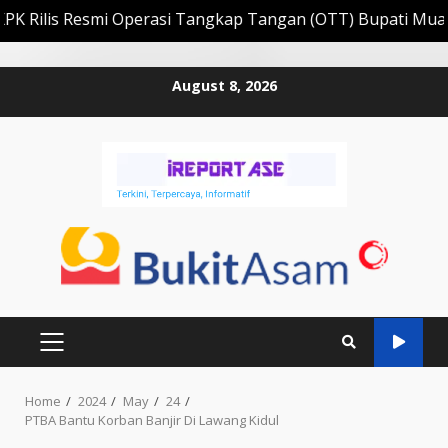
erasi Tangkap Tangan (OTT) Bupati Muara Enim Edison
Skip
August 8, 2026
to
content
PRIMARY
MENU
Home
2024
May
24
PTBA Bantu Korban Banjir Di Lawang Kidul