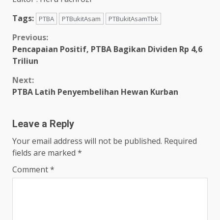
Tags:
PTBA
PTBukitAsam
PTBukitAsamTbk
Continue
Previous:
Pencapaian Positif, PTBA Bagikan Dividen Rp 4,6
Reading
Triliun
Next:
PTBA Latih Penyembelihan Hewan Kurban
Leave a Reply
Your email address will not be published.
Required
fields are marked
*
Comment
*