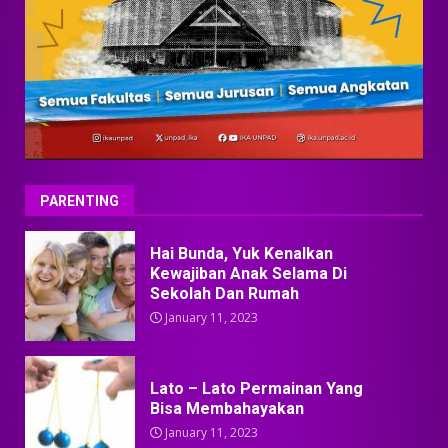
PARENTING
Hai Bunda, Yuk Kenalkan
Kewajiban Anak Selama Di
Sekolah Dan Rumah
January 11, 2023
Lato – Lato Permainan Yang
Bisa Membahayakan
January 11, 2023