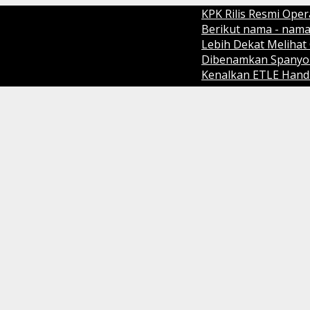
KPK Rilis Resmi Operasi Ta
Berikut nama - nama pemen
Lebih Dekat Melihat Cara 
Dibenamkan Spanyol 1-0, Cri
Kenalkan ETLE Handheld tekn