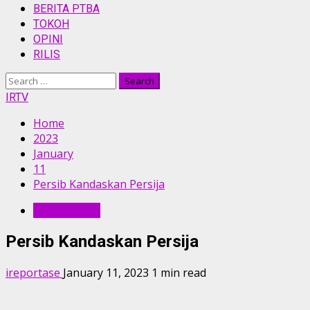
BERITA PTBA
TOKOH
OPINI
RILIS
Search
for:
IRTV
Home
2023
January
11
Persib Kandaskan Persija
KABAR BOLA
Persib Kandaskan Persija
ireportase
January 11, 2023
1 min read