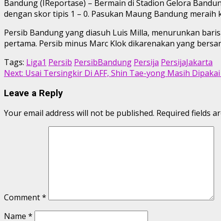
Bandung (IReportase) – Bermain di Stadion Gelora Bandun
dengan skor tipis 1 – 0. Pasukan Maung Bandung meraih
Persib Bandung yang diasuh Luis Milla, menurunkan barisa
pertama. Persib minus Marc Klok dikarenakan yang bersan
Tags:
Liga1
Persib
PersibBandung
Persija
PersijaJakarta
Continue
Next:
Usai Tersingkir Di AFF, Shin Tae-yong Masih Dipaka
Reading
Leave a Reply
Your email address will not be published.
Required fields 
Comment
*
Name
*