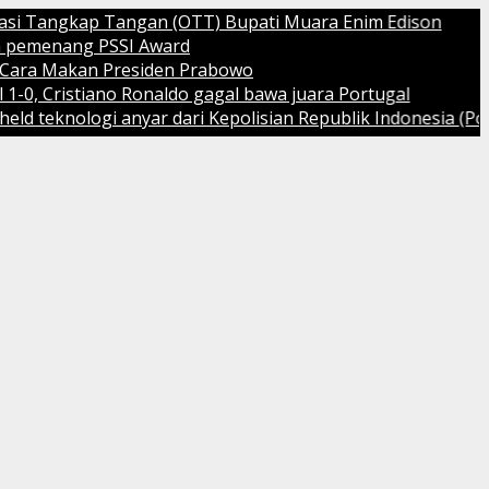
ngkap Tangan (OTT) Bupati Muara Enim Edison
ang PSSI Award
Makan Presiden Prabowo
stiano Ronaldo gagal bawa juara Portugal
ologi anyar dari Kepolisian Republik Indonesia (Polri)