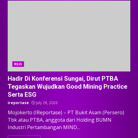
RILIS
Hadir Di Konferensi Sungai, Dirut PTBA
Tegaskan Wujudkan Good Mining Practice
Serta ESG
ireportase
July 28, 2026
Mojokerto (IReportase) – PT Bukit Asam (Persero)
Tbk atau PTBA, anggota dari Holding BUMN
Industri Pertambangan MIND...