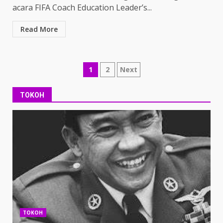
acara FIFA Coach Education Leader’s...
Read More
Posts
1
2
Next
pagination
TOKOH
TOKOH