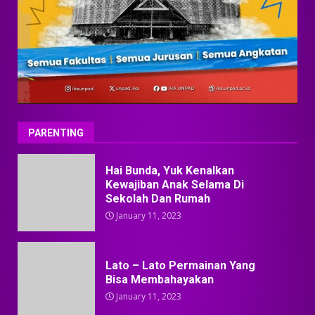
PARENTING
Hai Bunda, Yuk Kenalkan
Kewajiban Anak Selama Di
Sekolah Dan Rumah
January 11, 2023
Lato – Lato Permainan Yang
Bisa Membahayakan
January 11, 2023