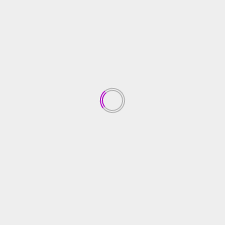
BERITA PTBA
Hadir Di INACRAFT, PTBA Bawa Produk Unggulan
Dari Binaan
July 27, 2026