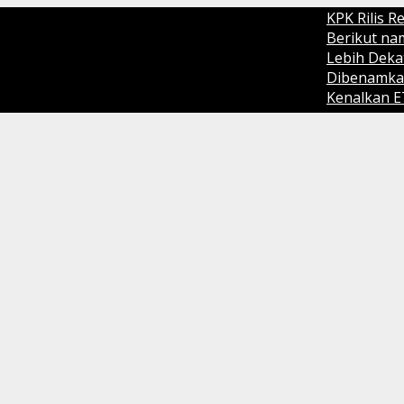
KPK Rilis Resmi O
Berikut nama - n
Lebih Dekat Melih
Dibenamkan Spanyol
Kenalkan ETLE Hand