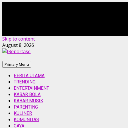
Skip to content
August 8, 2026
Primary Menu
BERITA UTAMA
TRENDING
ENTERTAINMENT
KABAR BOLA
KABAR MUSIK
PARENTING
KULINER
KOMUNITAS
GAYA