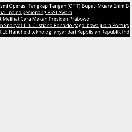
perasi Tangkap Tangan (OTT) Bupati Muara Enim Edison
ama pemenang PSSI Award
at Cara Makan Presiden Prabowo
 1-0, Cristiano Ronaldo gagal bawa juara Portugal
held teknologi anyar dari Kepolisian Republik Indonesia (P