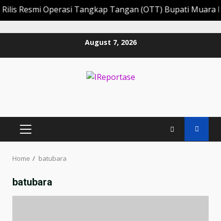
Resmi Operasi Tangkap Tangan (OTT) Bupati Muara Enim Ed
Skip
August 7, 2026
to
content
PRIMARY
MENU
Home
batubara
batubara