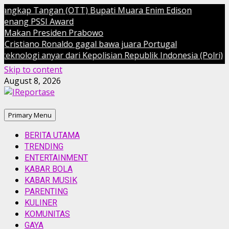
angan (OTT) Bupati Muara Enim Edison
SI Award
residen Prabowo
 Ronaldo gagal bawa juara Portugal
yar dari Kepolisian Republik Indonesia (Polri)
Skip to content
August 8, 2026
Primary Menu
BERITA UTAMA
TRENDING
ENTERTAINMENT
KABAR BOLA
KABAR MUSIK
PARENTING
KULINER
KOMUNITAS
GAYA