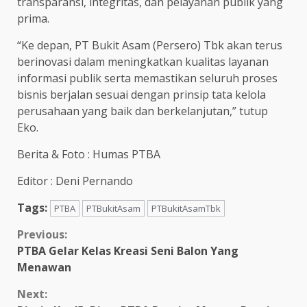
transparansi, integritas, dan pelayanan publik yang
prima.
“Ke depan, PT Bukit Asam (Persero) Tbk akan terus
berinovasi dalam meningkatkan kualitas layanan
informasi publik serta memastikan seluruh proses
bisnis berjalan sesuai dengan prinsip tata kelola
perusahaan yang baik dan berkelanjutan,” tutup
Eko.
Berita & Foto : Humas PTBA
Editor : Deni Pernando
Tags:
PTBA
PTBukitAsam
PTBukitAsamTbk
Continue
Previous:
PTBA Gelar Kelas Kreasi Seni Balon Yang
Reading
Menawan
Next: