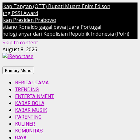
an (OTT) Bupati Muara Enim Edison
Award
iden Prabowo
aldo gagal bawa juara Portugal
 dari Kepolisian Republik Indonesia (Polri)
Skip to content
August 8, 2026
Primary Menu
BERITA UTAMA
TRENDING
ENTERTAINMENT
KABAR BOLA
KABAR MUSIK
PARENTING
KULINER
KOMUNITAS
GAYA