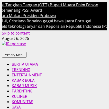
 Tangkap Tangan (OTT) Bupati Muara Enim Edison
menang PSSI Award
a Makan Presiden Prabowo
Cristiano Ronaldo gagal bawa juara Portugal
knologi anyar dari Kepolisian Republik Indonesia (Polri)
Skip to content
August 6, 2026
Primary Menu
BERITA UTAMA
TRENDING
ENTERTAINMENT
KABAR BOLA
KABAR MUSIK
PARENTING
KULINER
KOMUNITAS
GAYA