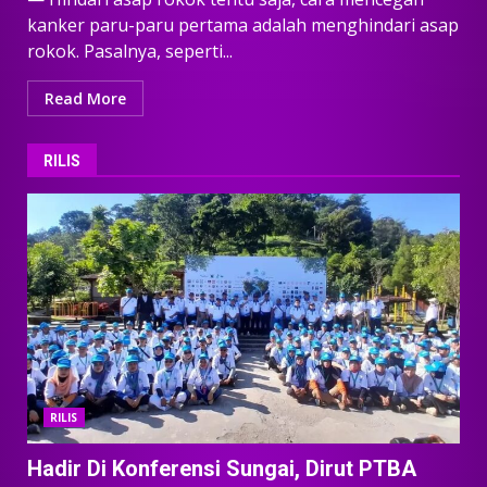
kanker paru-paru pertama adalah menghindari asap
rokok. Pasalnya, seperti...
Read More
RILIS
RILIS
Hadir Di Konferensi Sungai, Dirut PTBA