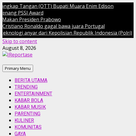
gkap Tangan (OTT) Bupati Muara Enim Edison
ng PSSI Award
kan Presiden Prabowo
tiano Ronaldo gagal bawa juara Portugal
ogi anyar dari Kepolisian Republik Indonesia (Polri)
Skip to content
August 8, 2026
Primary Menu
BERITA UTAMA
TRENDING
ENTERTAINMENT
KABAR BOLA
KABAR MUSIK
PARENTING
KULINER
KOMUNITAS
GAYA