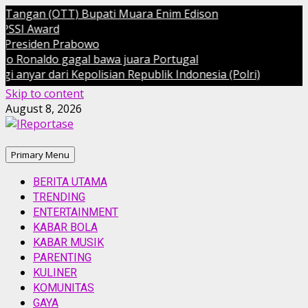
ngan (OTT) Bupati Muara Enim Edison
 Award
siden Prabowo
onaldo gagal bawa juara Portugal
ar dari Kepolisian Republik Indonesia (Polri)
Skip to content
August 8, 2026
Primary Menu
BERITA UTAMA
TRENDING
ENTERTAINMENT
KABAR BOLA
KABAR MUSIK
PARENTING
KULINER
KOMUNITAS
GAYA