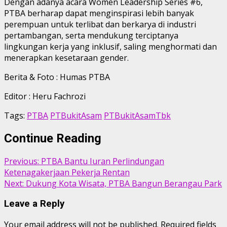
Dengan adanya acara Women Leadership Series #6,
PTBA berharap dapat menginspirasi lebih banyak
perempuan untuk terlibat dan berkarya di industri
pertambangan, serta mendukung terciptanya
lingkungan kerja yang inklusif, saling menghormati dan
menerapkan kesetaraan gender.
Berita & Foto : Humas PTBA
Editor : Heru Fachrozi
Tags:
PTBA
PTBukitAsam
PTBukitAsamTbk
Continue Reading
Previous:
PTBA Bantu Iuran Perlindungan
Ketenagakerjaan Pekerja Rentan
Next:
Dukung Kota Wisata, PTBA Bangun Berangau Park
Leave a Reply
Your email address will not be published.
Required fields