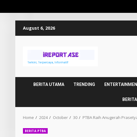
Skip
August 6, 2026
to
content
BERITA UTAMA
TRENDING
ENTERTAINME
BERITA
Home
2024
October
30
PTBA Raih Anugerah Prasety
BERITA PTBA