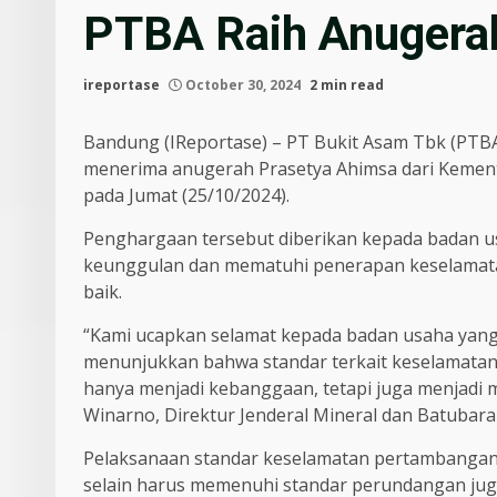
PTBA Raih Anugera
ireportase
October 30, 2024
2 min read
Bandung (IReportase) – PT Bukit Asam Tbk (PTB
menerima anugerah Prasetya Ahimsa dari Kement
pada Jumat (25/10/2024).
Penghargaan tersebut diberikan kepada badan usa
keunggulan dan mematuhi penerapan keselamata
baik.
“Kami ucapkan selamat kepada badan usaha yang
menunjukkan bahwa standar terkait keselamatan
hanya menjadi kebanggaan, tetapi juga menjadi mot
Winarno, Direktur Jenderal Mineral dan Batubar
Pelaksanaan standar keselamatan pertambangan d
selain harus memenuhi standar perundangan jug