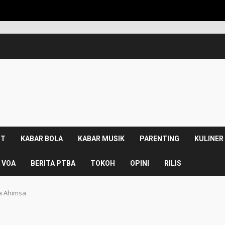
NT
KABAR BOLA
KABAR MUSIK
PARENTING
KULINER
 VOA
BERITA PTBA
TOKOH
OPINI
RILIS
a Ahimsa