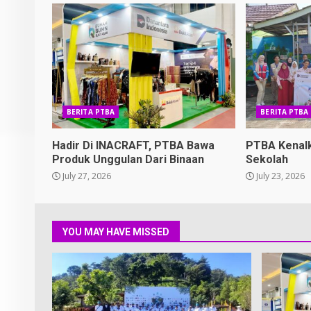
BERITA PTBA
BERITA PTBA
Hadir Di INACRAFT, PTBA Bawa
PTBA Kenal
Produk Unggulan Dari Binaan
Sekolah
July 27, 2026
July 23, 2026
YOU MAY HAVE MISSED