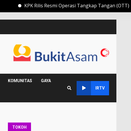
KPK Rilis Resmi Operasi Tangkap Tangan (OTT) Bupati 
KOMUNITAS
GAYA
IRTV
TOKOH