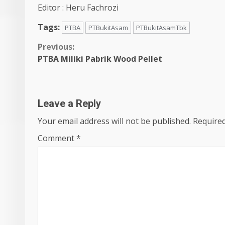
Editor : Heru Fachrozi
Tags:
PTBA
PTBukitAsam
PTBukitAsamTbk
Continue
Previous:
PTBA Miliki Pabrik Wood Pellet
Reading
Leave a Reply
Your email address will not be published.
Required
Comment
*