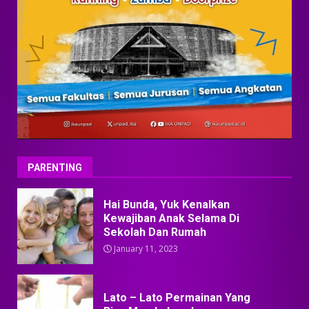
PARENTING
Hai Bunda, Yuk Kenalkan
Kewajiban Anak Selama Di
Sekolah Dan Rumah
January 11, 2023
Lato – Lato Permainan Yang