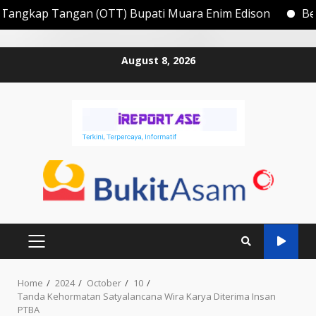
OTT) Bupati Muara Enim Edison
Berikut nama - nama 
Skip
August 8, 2026
to
content
PRIMARY
MENU
Home
2024
October
10
Tanda Kehormatan Satyalancana Wira Karya Diterima Insan
PTBA