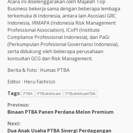
Acara ini diselenggarakan oleh Majalah Top
Business bekerja sama dengan beberapa lembaga
terkemuka di Indonesia, antara lain Asosiasi GRC
Indonesia, IRMAPA (Indonesia Risk Management
Professional Association), ICoPI (Institute
Compliance Professional Indonesia), dan PaGi
(Perkumpulan Profesional Governansi Indonesia),
serta didukung oleh beberapa perusahaan
konsultan GCG dan Risk Management.
Berita & Foto : Humas PTBA
Editor : Heru Fachrozi
Tags:
PTBA
PTBukitAsam
PTBukitAsamTbk
Continue
Previous:
Binaan PTBA Panen Perdana Melon Premium
Reading
Next:
Dua Anak Usaha PTBA Sinergi Perdagangan