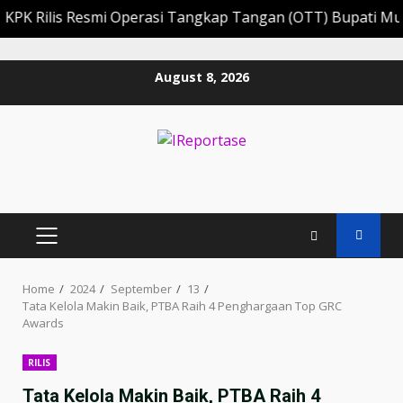
ilis Resmi Operasi Tangkap Tangan (OTT) Bupati Muara En
Skip
August 8, 2026
to
content
PRIMARY
MENU
Home
2024
September
13
Tata Kelola Makin Baik, PTBA Raih 4 Penghargaan Top GRC
Awards
RILIS
Tata Kelola Makin Baik, PTBA Raih 4