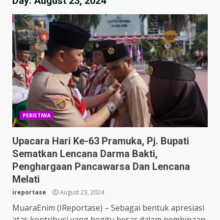
Day:
August 23, 2024
PERISTIWA
Upacara Hari Ke-63 Pramuka, Pj. Bupati
Sematkan Lencana Darma Bakti,
Penghargaan Pancawarsa Dan Lencana
Melati
ireportase
August 23, 2024
MuaraEnim (IReportase) – Sebagai bentuk apresiasi
atas kontribusi yang begitu besar dalam pembinaan,