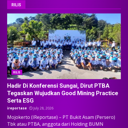
RILIS
RILIS
Hadir Di Konferensi Sungai, Dirut PTBA
Tegaskan Wujudkan Good Mining Practice
Serta ESG
ireportase
July 28, 2026
Mojokerto (IReportase) – PT Bukit Asam (Persero)
Tbk atau PTBA, anggota dari Holding BUMN