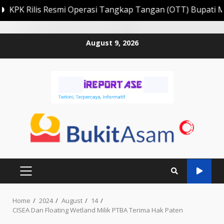
smi Operasi Tangkap Tangan (OTT) Bupati Muara Enim Edis
Skip
August 9, 2026
to
content
PRIMARY
MENU
Home
2024
August
14
CISEA Dan Floating Wetland Milik PTBA Terima Hak Paten