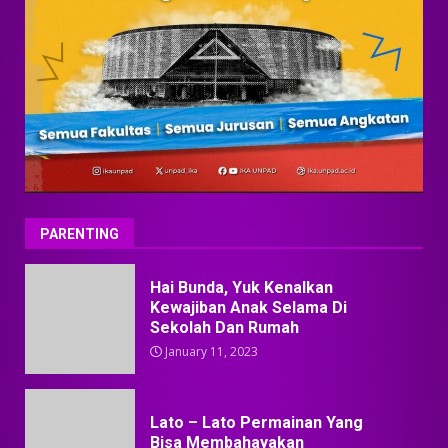
PARENTING
Hai Bunda, Yuk Kenalkan
Kewajiban Anak Selama Di
Sekolah Dan Rumah
January 11, 2023
Lato – Lato Permainan Yang
Bisa Membahayakan