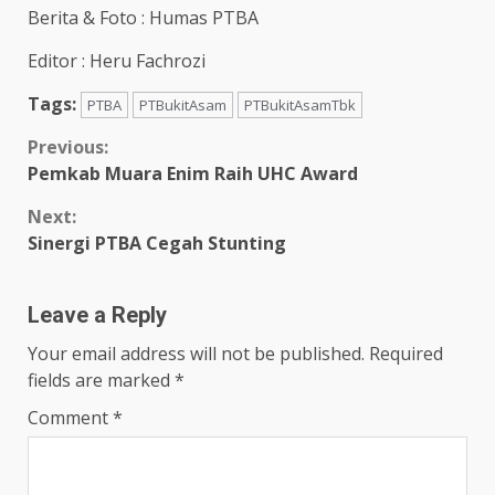
Berita & Foto : Humas PTBA
Editor : Heru Fachrozi
Tags:
PTBA
PTBukitAsam
PTBukitAsamTbk
Continue
Previous:
Pemkab Muara Enim Raih UHC Award
Reading
Next:
Sinergi PTBA Cegah Stunting
Leave a Reply
Your email address will not be published.
Required
fields are marked
*
Comment
*