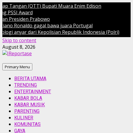
Tangan (OTT) Bupati Muara Enim Edison
SSI Award
Presiden Prabowo
o Ronaldo gagal bawa juara Portugal
anyar dari Kepolisian Republik Indonesia (Polri)
Skip to content
August 8, 2026
Primary Menu
BERITA UTAMA
TRENDING
ENTERTAINMENT
KABAR BOLA
KABAR MUSIK
PARENTING
KULINER
KOMUNITAS
GAYA