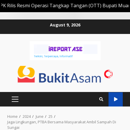
rasi Tangkap Tangan (OTT) Bupati Muara Enim Edison
Skip
August 9, 2026
to
content
PRIMARY
MENU
Home
2024
June
25
Jaga Lingkungan, PTBA Bersama Masyarakat Ambil Sampah Di
Sungai