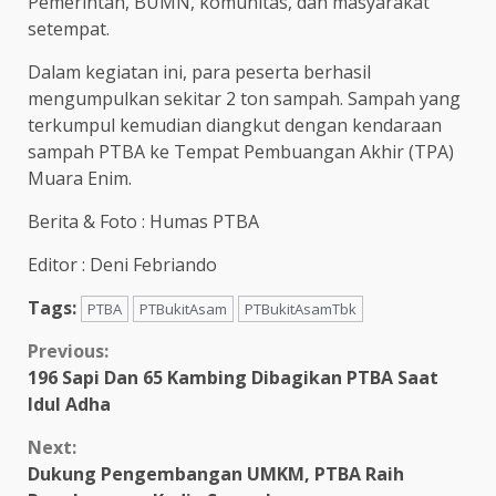
Pemerintah, BUMN, komunitas, dan masyarakat
setempat.
Dalam kegiatan ini, para peserta berhasil
mengumpulkan sekitar 2 ton sampah. Sampah yang
terkumpul kemudian diangkut dengan kendaraan
sampah PTBA ke Tempat Pembuangan Akhir (TPA)
Muara Enim.
Berita & Foto : Humas PTBA
Editor : Deni Febriando
Tags:
PTBA
PTBukitAsam
PTBukitAsamTbk
Continue
Previous:
196 Sapi Dan 65 Kambing Dibagikan PTBA Saat
Reading
Idul Adha
Next:
Dukung Pengembangan UMKM, PTBA Raih