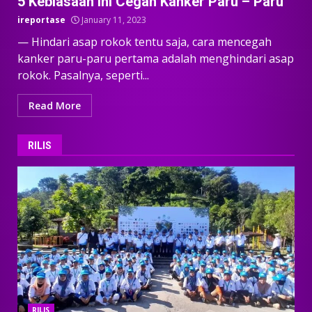
5 Kebiasaan Ini Cegah Kanker Paru – Paru
ireportase
January 11, 2023
— Hindari asap rokok tentu saja, cara mencegah
kanker paru-paru pertama adalah menghindari asap
rokok. Pasalnya, seperti...
Read More
RILIS
RILIS