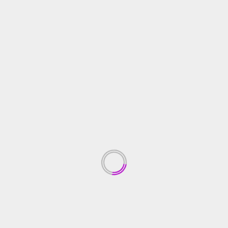
OPINI
Melihat DME Sebagai Pengganti LPG
ireportase
March 26, 2023
—– Sejak ditetapkan oleh Presiden Republik
Indonesia, H. Joko Widodo pada 17 November 2020
menjadi Proyek Strategis ...
Read More
ENTERTAINMENT