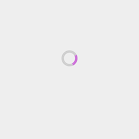
Read More
OPINI
OPINI
Melihat DME Sebagai Pengganti LPG
ireportase
March 26, 2023
—– Sejak ditetapkan oleh Presiden Republik
Indonesia, H. Joko Widodo pada 17 November 2020