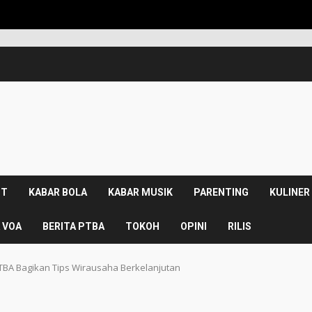
KPK Rili
NT
KABAR BOLA
KABAR MUSIK
PARENTING
KULINER
 VOA
BERITA PTBA
TOKOH
OPINI
RILIS
A Bagikan Tips Wirausaha Berkelanjutan