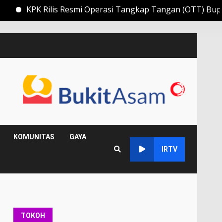
s Resmi Operasi Tangkap Tangan (OTT) Bupati Muara Enim 
KOMUNITAS
GAYA
IRTV
TOKOH