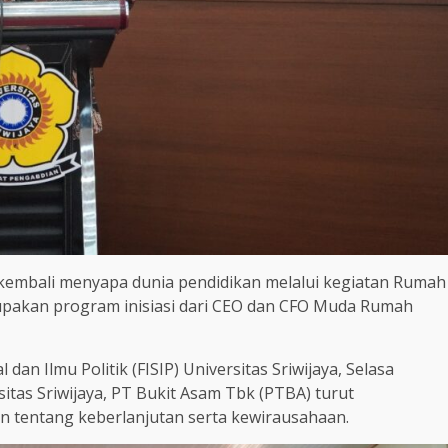
embali menyapa dunia pendidikan melalui kegiatan Rumah
akan program inisiasi dari CEO dan CFO Muda Rumah
dan Ilmu Politik (FISIP) Universitas Sriwijaya, Selasa
rsitas Sriwijaya, PT Bukit Asam Tbk (PTBA) turut
n tentang keberlanjutan serta kewirausahaan.