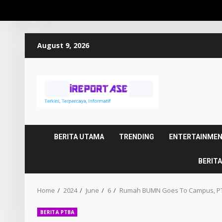
Skip
August 9, 2026
to
content
BERITA UTAMA
TRENDING
ENTERTAINME
BERITA
Home
2024
June
6
Rumah BUMN Goes To Campus, PTB
BERITA PTBA