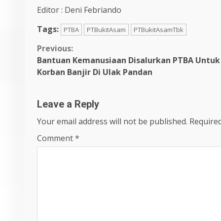
Editor : Deni Febriando
Tags:
PTBA
PTBukitAsam
PTBukitAsamTbk
Continue
Previous:
Bantuan Kemanusiaan Disalurkan PTBA Untuk
Reading
Korban Banjir Di Ulak Pandan
Leave a Reply
Your email address will not be published.
Required
Comment
*