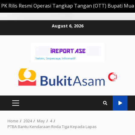
s Resmi Operasi Tangkap Tangan (OTT) Bupati Muara Enim 
Skip
August 6, 2026
to
content
PRIMARY
MENU
Home
2024
May
4
PTBA Bantu Kendaraan Roda Tiga Kepada Lapas