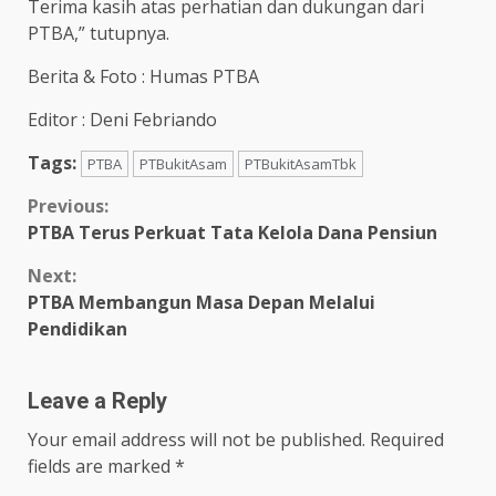
Terima kasih atas perhatian dan dukungan dari
PTBA,” tutupnya.
Berita & Foto : Humas PTBA
Editor : Deni Febriando
Tags:
PTBA
PTBukitAsam
PTBukitAsamTbk
Continue
Previous:
PTBA Terus Perkuat Tata Kelola Dana Pensiun
Reading
Next:
PTBA Membangun Masa Depan Melalui
Pendidikan
Leave a Reply
Your email address will not be published.
Required
fields are marked
*