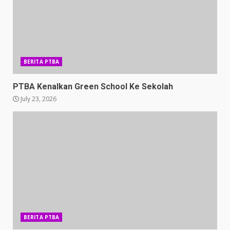
BERITA PTBA
PTBA Kenalkan Green School Ke Sekolah
July 23, 2026
BERITA PTBA