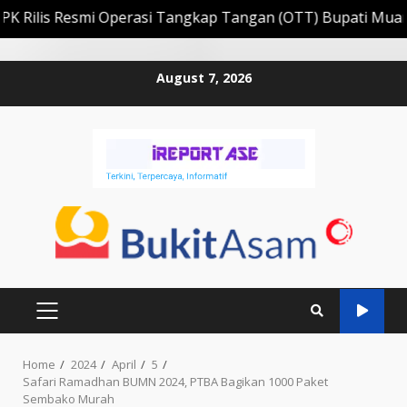
lis Resmi Operasi Tangkap Tangan (OTT) Bupati Muara Eni
Skip
August 7, 2026
to
content
PRIMARY
MENU
Home
2024
April
5
Safari Ramadhan BUMN 2024, PTBA Bagikan 1000 Paket
Sembako Murah