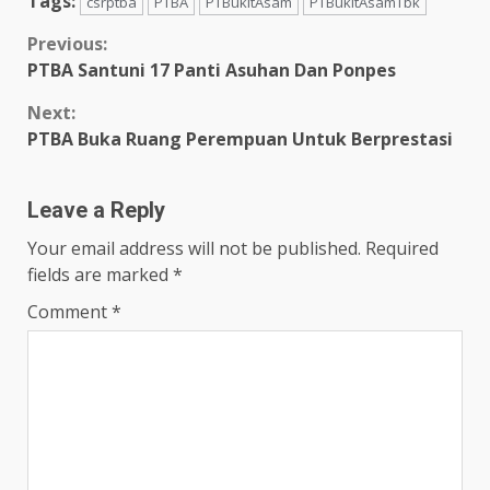
Tags:
csrptba
PTBA
PTBukitAsam
PTBukitAsamTbk
Continue
Previous:
PTBA Santuni 17 Panti Asuhan Dan Ponpes
Reading
Next:
PTBA Buka Ruang Perempuan Untuk Berprestasi
Leave a Reply
Your email address will not be published.
Required
fields are marked
*
Comment
*