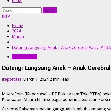
RILIS
Search
for:
IRTV
Home
2024
March
1
Datangi Langsung Anak – Anak Cerebral Palsy, PTBA
BERITA PTBA
Datangi Langsung Anak – Anak Cerebral
ireportase
March 1, 2024
2 min read
MuaraEnim (IReportase) – PT Bukit Asam Tbk (PTBA) bek
Kabupaten Muara Enim sebagai penerima bantuan kursi r
Cerebral Palsy merupakan gangguan tumbuh kembang yan