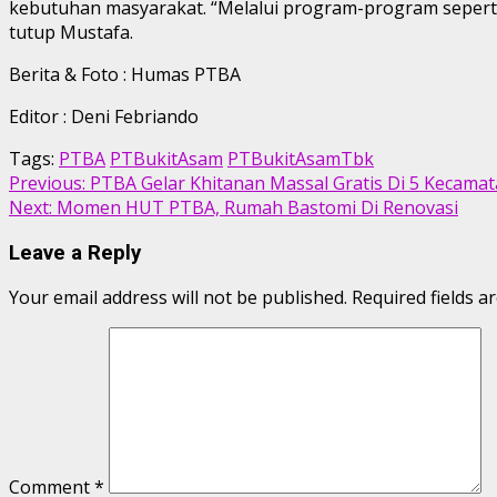
kebutuhan masyarakat. “Melalui program-program seperti 
tutup Mustafa.
Berita & Foto : Humas PTBA
Editor : Deni Febriando
Tags:
PTBA
PTBukitAsam
PTBukitAsamTbk
Continue
Previous:
PTBA Gelar Khitanan Massal Gratis Di 5 Kecama
Next:
Momen HUT PTBA, Rumah Bastomi Di Renovasi
Reading
Leave a Reply
Your email address will not be published.
Required fields 
Comment
*