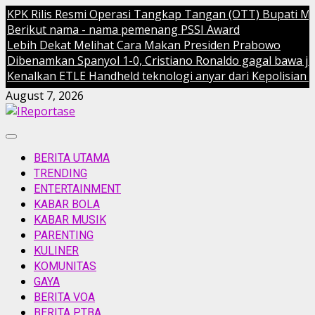
 Rilis Resmi Operasi Tangkap Tangan (OTT) Bupati Muara 
ikut nama - nama pemenang PSSI Award
ih Dekat Melihat Cara Makan Presiden Prabowo
enamkan Spanyol 1-0, Cristiano Ronaldo gagal bawa juara 
alkan ETLE Handheld teknologi anyar dari Kepolisian Republ
Skip
August 7, 2026
to
content
Primary
Menu
BERITA UTAMA
TRENDING
ENTERTAINMENT
KABAR BOLA
KABAR MUSIK
PARENTING
KULINER
KOMUNITAS
GAYA
BERITA VOA
BERITA PTBA