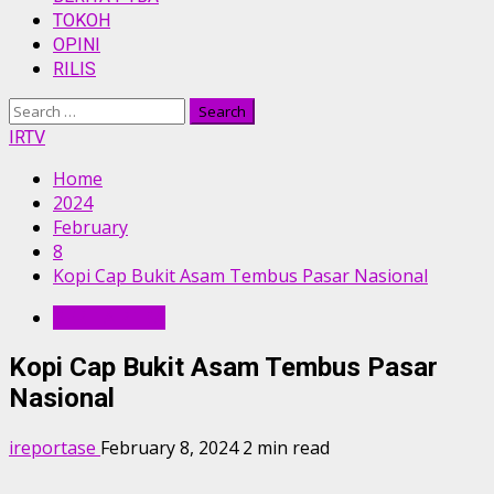
TOKOH
OPINI
RILIS
Search
for:
IRTV
Home
2024
February
8
Kopi Cap Bukit Asam Tembus Pasar Nasional
BERITA PTBA
Kopi Cap Bukit Asam Tembus Pasar
Nasional
ireportase
February 8, 2024
2 min read