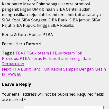
Kabupaten Muara Enim sebagai sentra promosi
pengembangan UMK binaan. SIBA Center sudah
menghasilkan sejumlah brand tersendiri, di antaranya
SIBA Kopi, SIBA Songket, SIBA Batik, SIBA Jamur, SIBA
Rajut, SIBA Pupuk, hingga SIBA Rosella.
Berita & Foto : Humas PTBA
Editor : Heru Fachrozi
Tags:
PTBA
PTBukitAsam
PTBukitAsamTbk
Continue
Previous:
PTBA Terus Perluas Bisnis Energi Baru
Terbarukan
Reading
Next:
TPA Bukit Kancil Kini Kelola Sampah Dengan Mesin
IPI AWS 50
Leave a Reply
Your email address will not be published.
Required fields
are marked
*