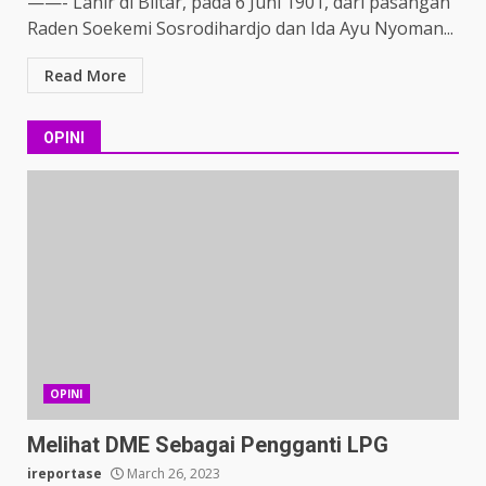
——- Lahir di Blitar, pada 6 Juni 1901, dari pasangan
Raden Soekemi Sosrodihardjo dan Ida Ayu Nyoman...
Read More
OPINI
OPINI
Melihat DME Sebagai Pengganti LPG
ireportase
March 26, 2023