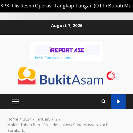
lis Resmi Operasi Tangkap Tangan (OTT) Bupati Muara Eni
Skip
August 7, 2026
to
content
PRIMARY
MENU
Home
2024
January
2
Malam Tahun Baru, Presiden Jokowi Sapa Masyarakat Di
Surakarta