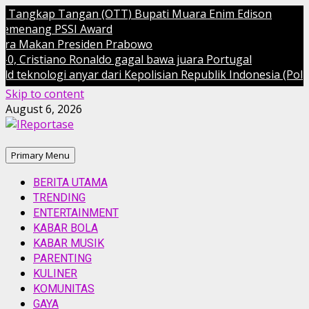
Tangkap Tangan (OTT) Bupati Muara Enim Edison
enang PSSI Award
 Makan Presiden Prabowo
ristiano Ronaldo gagal bawa juara Portugal
knologi anyar dari Kepolisian Republik Indonesia (Polri)
Skip to content
August 6, 2026
Primary Menu
BERITA UTAMA
TRENDING
ENTERTAINMENT
KABAR BOLA
KABAR MUSIK
PARENTING
KULINER
KOMUNITAS
GAYA