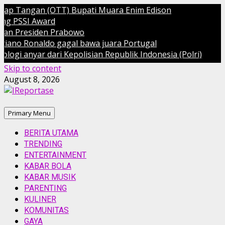
 Tangan (OTT) Bupati Muara Enim Edison
SSI Award
Presiden Prabowo
o Ronaldo gagal bawa juara Portugal
anyar dari Kepolisian Republik Indonesia (Polri)
Skip to content
August 8, 2026
Primary Menu
BERITA UTAMA
TRENDING
ENTERTAINMENT
KABAR BOLA
KABAR MUSIK
PARENTING
KULINER
KOMUNITAS
GAYA