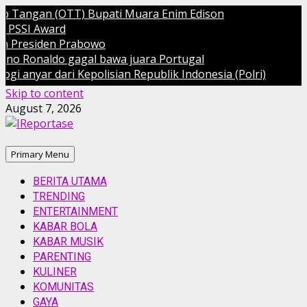
ngan (OTT) Bupati Muara Enim Edison
 Award
siden Prabowo
onaldo gagal bawa juara Portugal
ar dari Kepolisian Republik Indonesia (Polri)
Skip to content
August 7, 2026
Primary Menu
BERITA UTAMA
TRENDING
ENTERTAINMENT
KABAR BOLA
KABAR MUSIK
PARENTING
KULINER
KOMUNITAS
GAYA