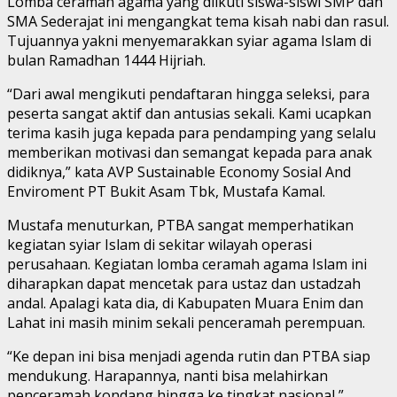
Lomba ceramah agama yang diikuti siswa-siswi SMP dan
SMA Sederajat ini mengangkat tema kisah nabi dan rasul.
Tujuannya yakni menyemarakkan syiar agama Islam di
bulan Ramadhan 1444 Hijriah.
“Dari awal mengikuti pendaftaran hingga seleksi, para
peserta sangat aktif dan antusias sekali. Kami ucapkan
terima kasih juga kepada para pendamping yang selalu
memberikan motivasi dan semangat kepada para anak
didiknya,” kata AVP Sustainable Economy Sosial And
Enviroment PT Bukit Asam Tbk, Mustafa Kamal.
Mustafa menuturkan, PTBA sangat memperhatikan
kegiatan syiar Islam di sekitar wilayah operasi
perusahaan. Kegiatan lomba ceramah agama Islam ini
diharapkan dapat mencetak para ustaz dan ustadzah
andal. Apalagi kata dia, di Kabupaten Muara Enim dan
Lahat ini masih minim sekali penceramah perempuan.
“Ke depan ini bisa menjadi agenda rutin dan PTBA siap
mendukung. Harapannya, nanti bisa melahirkan
penceramah kondang hingga ke tingkat nasional,”