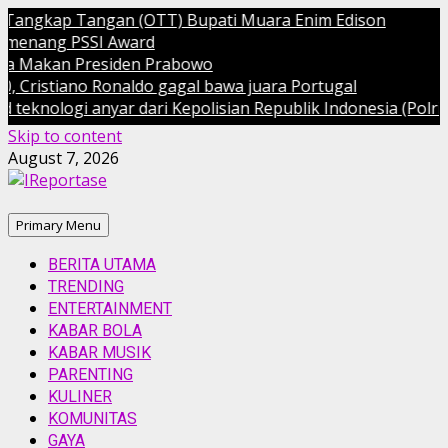
ngkap Tangan (OTT) Bupati Muara Enim Edison
ang PSSI Award
Makan Presiden Prabowo
istiano Ronaldo gagal bawa juara Portugal
ologi anyar dari Kepolisian Republik Indonesia (Polri)
Skip to content
August 7, 2026
Primary Menu
BERITA UTAMA
TRENDING
ENTERTAINMENT
KABAR BOLA
KABAR MUSIK
PARENTING
KULINER
KOMUNITAS
GAYA