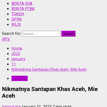
BERITA VOA
BERITA PTBA
TOKOH
OPINI
RILIS
Search for:
IRTV
Home
2023
January
11
Nikmatnya Santapan Khas Aceh, Mie Aceh
KULINER
Nikmatnya Santapan Khas Aceh, Mie
Aceh
ireportase
January 11, 2023
2 min read