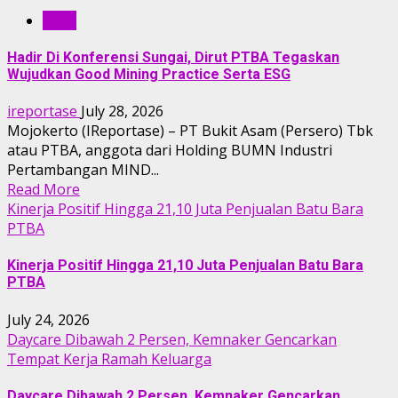
RILIS
Hadir Di Konferensi Sungai, Dirut PTBA Tegaskan
Wujudkan Good Mining Practice Serta ESG
ireportase
July 28, 2026
Mojokerto (IReportase) – PT Bukit Asam (Persero) Tbk
atau PTBA, anggota dari Holding BUMN Industri
Pertambangan MIND...
Read More
Kinerja Positif Hingga 21,10 Juta Penjualan Batu Bara
PTBA
Kinerja Positif Hingga 21,10 Juta Penjualan Batu Bara
PTBA
July 24, 2026
Daycare Dibawah 2 Persen, Kemnaker Gencarkan
Tempat Kerja Ramah Keluarga
Daycare Dibawah 2 Persen, Kemnaker Gencarkan