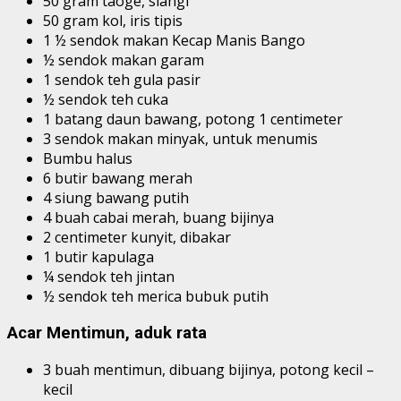
50 gram taoge, siangi
50 gram kol, iris tipis
1 ½ sendok makan Kecap Manis Bango
½ sendok makan garam
1 sendok teh gula pasir
½ sendok teh cuka
1 batang daun bawang, potong 1 centimeter
3 sendok makan minyak, untuk menumis
Bumbu halus
6 butir bawang merah
4 siung bawang putih
4 buah cabai merah, buang bijinya
2 centimeter kunyit, dibakar
1 butir kapulaga
¼ sendok teh jintan
½ sendok teh merica bubuk putih
Acar Mentimun, aduk rata
3 buah mentimun, dibuang bijinya, potong kecil –
kecil