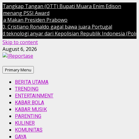
Tangkap Tangan (OTT) Bupati Muara Enim Edison
enang PSSI Award
a Makan Presiden Prabowo
Cristiano Ronaldo gagal bawa juara Portugal
knologi anyar dari Kepolisian Republik Indonesia (Polri)
Skip to content
August 6, 2026
Primary Menu
BERITA UTAMA
TRENDING
ENTERTAINMENT
KABAR BOLA
KABAR MUSIK
PARENTING
KULINER
KOMUNITAS
GAYA